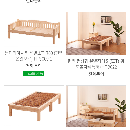
전화문의
통다리아치형 온열소파 780 (편백
온열보료) HTS009-1
편백 평상형 온열침대 S (50T)(황
전화문의
토볼자석특허) HTB022
전화문의
베스트상품