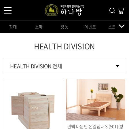
침대
소파
장농
이벤트
스토리지
HEALTH DIVISION
HEALTH DIVISION 전체
편백 마운틴 온열침대 S (50T)(황