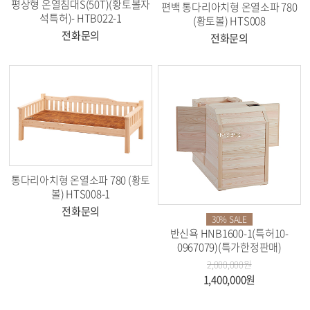
평상형 온열침대S(50T)(황토볼자
편백 통다리아치형 온열소파 780
석특허)- HTB022-1
(황토볼) HTS008
전화문의
전화문의
통다리아치형 온열소파 780 (황토
볼) HTS008-1
전화문의
30% SALE
반신욕 HNB1600-1(특허10-
0967079)(특가한정판매)
2,000,000원
1,400,000원