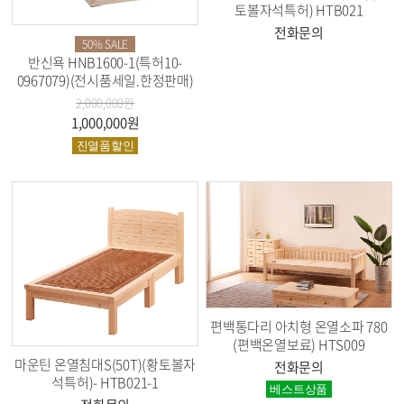
토볼자석특허) HTB021
전화문의
50% SALE
반신욕 HNB1600-1(특허10-
0967079)(전시품세일.한정판매)
2,000,000원
1,000,000원
진열품할인
편백통다리 아치형 온열소파 780
(편백온열보료) HTS009
마운틴 온열침대S(50T)(황토볼자
전화문의
석특허)- HTB021-1
베스트상품