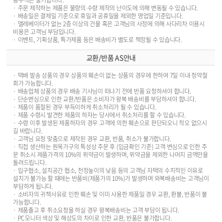
· 주문 제작하는 제품은 물량의 수량 제작의 난이도에 의해 변동될 수 있습니다.
· 배송일은 결제일 기준으로 휴일과 공휴일을 제외한 영업일 기준입니다.
· 엘레베이터가 없는 2층 이상의 건물 혹은 고객님의 사정에 의해 사다리차 이용시
비용은 고객님 부담입니다.
· 이벤트, 기획상품, 특가제품 등은 배송비가 별도로 책정될 수 있습니다.
교환/반품 AS안내
· 택배 발송 상품의 경우 상품의 훼손이 없는 상품의 경우에 한하여 7일 이내 청약철
회가 가능합니다.
· 배송업체 상품의 경우 배송 기사님이 떠나기 전에 반품 요청하셔야 합니다.
· 단순변심으로 인한 교환/반품은 소비자가 왕복 배송비를 부담하셔야 합니다.
· 제품이 품절된 경우 부득이하게 취소처리가 될 수 있습니다.
· 제품 수령시 발견한 제품의 하자는 당사에서 취소처리를 할 수 있습니다.
· 수령 이후 발생된 제품하자의 경우 고객에 의한 훼손으로 판단되오니 착오 없으시
길 바랍니다.
· 고객님 요청 맞춤으로 제작된 경우 교환, 반품, 취소가 불가합니다.
· 직접 생산하는 원목가구의 특성상 주문 후 (입금확인 기준) 고객 변심으로 인한 주
문 취소시 제품가격의 10%의 위약금이 발생하며, 위약금을 제외한 나머지 금액만을
돌려드립니다.
· 입구협소, 설치공간 협소, 천정높이의 낮음 등의 고객님 자택의 수치적인 이유로
설치가 불가능 할 때에는 반품비(제품가의 10%)가 발생하며 와복배송비는 고객님이
부담하게 됩니다.
· 소비자의 귀책사유로 인한 훼손 및 이미 사용한 제품일 경우 교환, 환불, 반품이 불
가능합니다.
· 제품출고 후 취소요청을 하실 경우 왕복배송비는 고객 부담이 됩니다.
· PC모니터 색상 및 해상도의 차이로 인한 교환, 반품은 불가합니다.