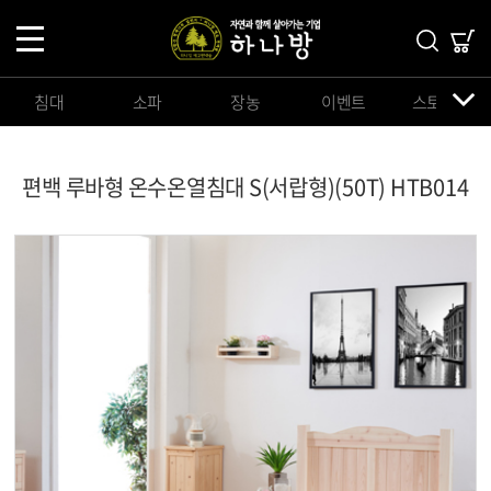
침대
소파
장농
이벤트
스토리지
편백 루바형 온수온열침대 S(서랍형)(50T) HTB014