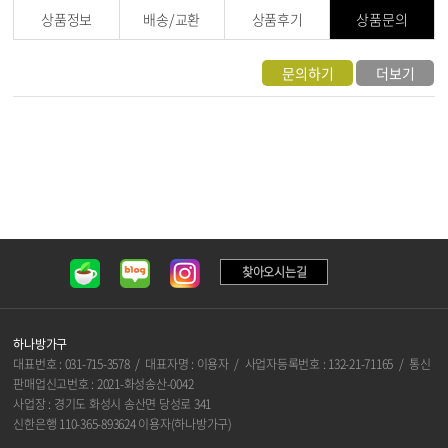
상품정보
배송/교환
상품후기
상품문의
문의하기
더보기
찾아오시는길
하나방가구
대표번호 : 031-715-3578 / 대표자명 : 이용자 / 사업자등록번호 : 132-21-71165 / 통신
판매업신고번호 : 2021-화성송산-0042
사업장 : 경기도 화성시 송산면 당성로 341
신한은행 110-365-893624 이용자(하나방가구)