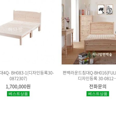
4Q- BH083-1(디자인등록30-
편백라운드침대Q-BH016(FULL 
0872307)
디자인등록 30-0812
1,700,000원
전화문의
베스트상품
베스트상품