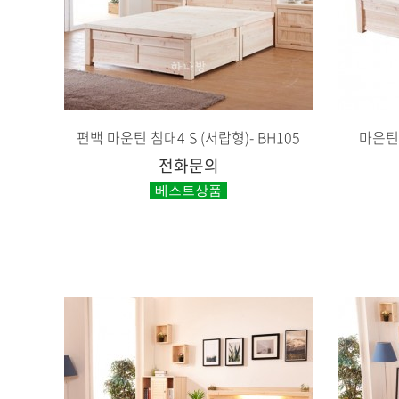
편백 마운틴 침대4 S (서랍형)- BH105
마운틴 
전화문의
베스트상품