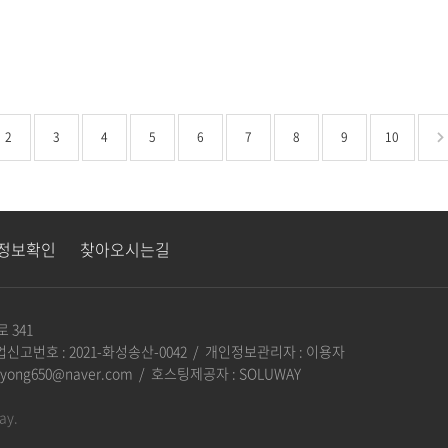
2
3
4
5
6
7
8
9
10
정보확인
찾아오시는길
 341
매업신고번호 : 2021-화성송산-0042 / 개인정보관리자 : 이용자
 leeyong650@naver.com / 호스팅제공자 : SOLUWAY
ay.