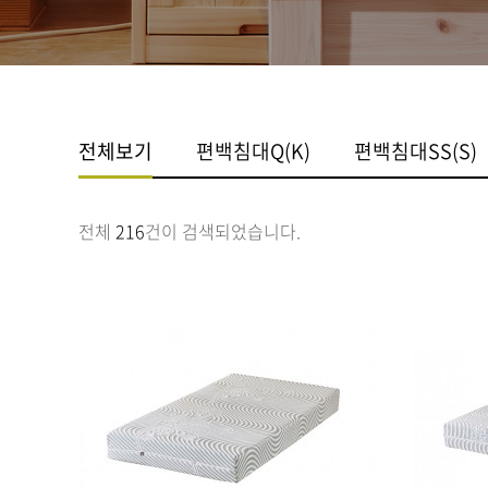
전체보기
편백침대Q(K)
편백침대SS(S)
전체
216
건이 검색되었습니다.