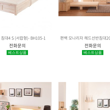
침대4 S (서랍형)- BH105-1
편백 모나리자 헤드선반침대2Q-
전화문의
전화문의
베스트상품
베스트상품