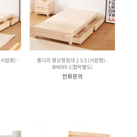
서랍형) -
통다리 평상형침대 2 S.S (서랍형) -
BH099-1(협탁별도)
전화문의