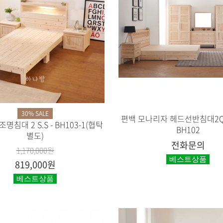
30% SALE
편백 모나리자 헤드선반침대2Q
명침대 2 S.S - BH103-1(협탁
BH102
별도)
전화문의
1,170,000원
베스트상품
819,000원
베스트상품