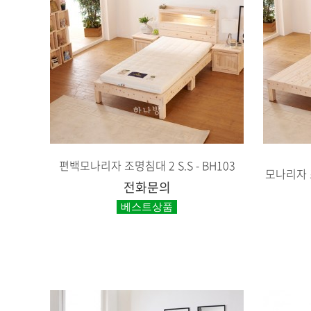
편백모나리자 조명침대 2 S.S - BH103
모나리자 조
전화문의
베스트상품