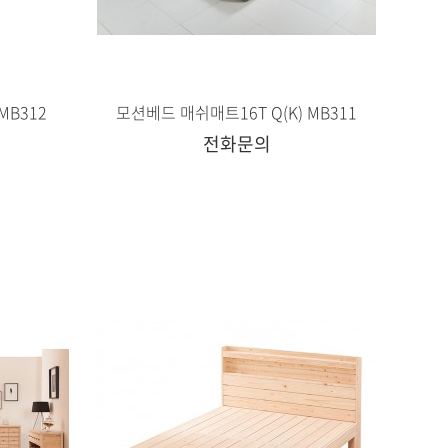
MB312
모션베드 매쉬매트16T Q(K) MB311
전화문의