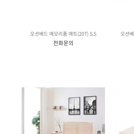
모션베드 메모리폼 매트(20T) S.S
모션베드
전화문의