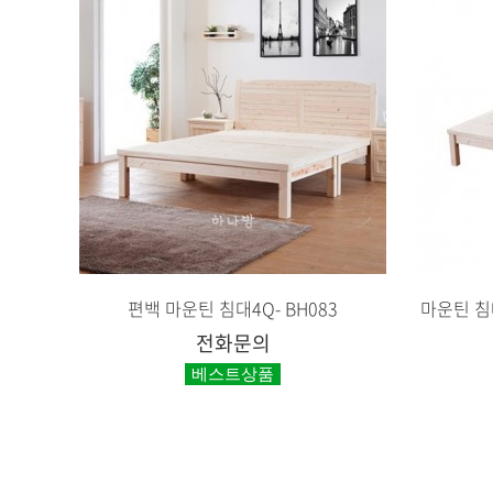
편백 마운틴 침대4Q- BH083
마운틴 침대
전화문의
베스트상품