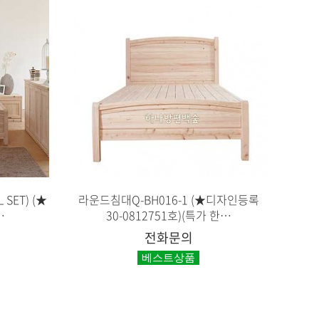
SET) (★
라운드침대Q-BH016-1 (★디자인등록
…
30-0812751호)(특가 한…
전화문의
베스트상품