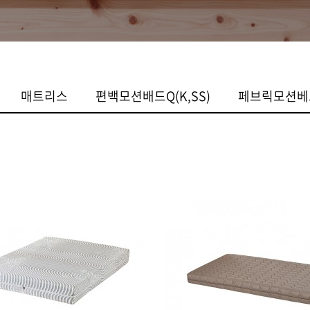
매트리스
편백모션배드Q(K,SS)
페브릭모션베드