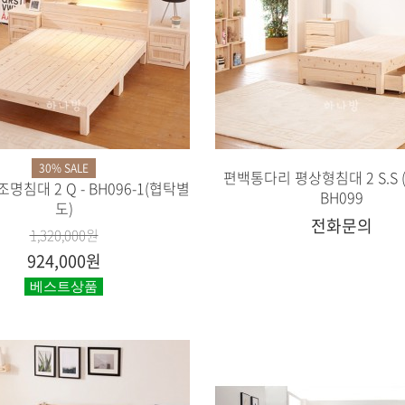
30% SALE
편백통다리 평상형침대 2 S.S (
명침대 2 Q - BH096-1(협탁별
BH099
도)
전화문의
1,320,000원
924,000원
베스트상품