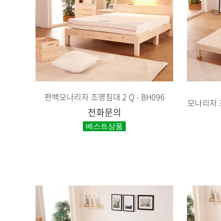
편백모나리자 조명침대 2 Q - BH096
모나리자 조
전화문의
베스트상품