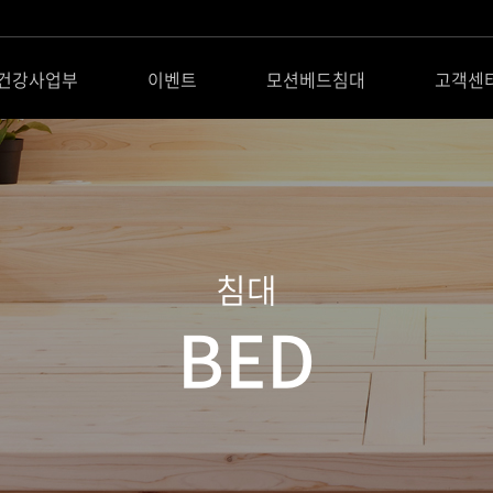
건강사업부
이벤트
모션베드침대
고객센
침대
BED