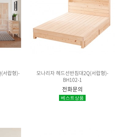
(서랍형)-
모나리자 헤드선반침대2Q(서랍형)-
BH102-1
전화문의
베스트상품