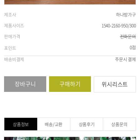
제조사
하나방가구
제품사이즈
1540-2160-950/300
판매가격
전화문의
0점
포인트
배송비결제
주문시 결제
장바구니
구매하기
위시리스트
상품정보
배송/교환
상품후기
상품문의