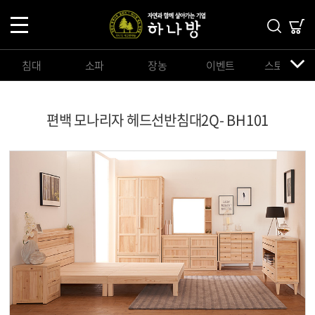
침대
소파
장농
이벤트
스토리지
편백 모나리자 헤드선반침대2Q- BH101