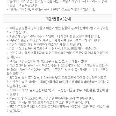
· 엘레베이터가 없는 2층 이상의 건물 혹은 고객님의 사정에 의해 사다리차 이용시
비용은 고객님 부담입니다.
· 이벤트, 기획상품, 특가제품 등은 배송비가 별도로 책정될 수 있습니다.
교환/반품 AS안내
· 택배 발송 상품의 경우 상품의 훼손이 없는 상품의 경우에 한하여 7일 이내 청약철
회가 가능합니다.
· 배송업체 상품의 경우 배송 기사님이 떠나기 전에 반품 요청하셔야 합니다.
· 단순변심으로 인한 교환/반품은 소비자가 왕복 배송비를 부담하셔야 합니다.
· 제품이 품절된 경우 부득이하게 취소처리가 될 수 있습니다.
· 제품 수령시 발견한 제품의 하자는 당사에서 취소처리를 할 수 있습니다.
· 수령 이후 발생된 제품하자의 경우 고객에 의한 훼손으로 판단되오니 착오 없으시
길 바랍니다.
· 고객님 요청 맞춤으로 제작된 경우 교환, 반품, 취소가 불가합니다.
· 직접 생산하는 원목가구의 특성상 주문 후 (입금확인 기준) 고객 변심으로 인한 주
문 취소시 제품가격의 10%의 위약금이 발생하며, 위약금을 제외한 나머지 금액만을
돌려드립니다.
· 입구협소, 설치공간 협소, 천정높이의 낮음 등의 고객님 자택의 수치적인 이유로
설치가 불가능 할 때에는 반품비(제품가의 10%)가 발생하며 와복배송비는 고객님이
부담하게 됩니다.
· 소비자의 귀책사유로 인한 훼손 및 이미 사용한 제품일 경우 교환, 환불, 반품이 불
가능합니다.
· 제품출고 후 취소요청을 하실 경우 왕복배송비는 고객 부담이 됩니다.
· PC모니터 색상 및 해상도의 차이로 인한 교환, 반품은 불가합니다.
· 맞춤가구의 경우 제품사이즈를 고객님이 확정하신 이후에는 교환, 반품, 취소가 불
가능합니다.