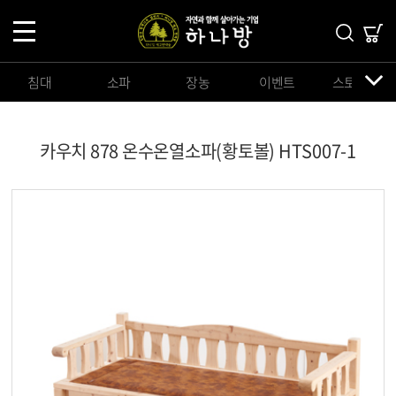
침대
소파
장농
이벤트
스토리지
카우치 878 온수온열소파(황토볼) HTS007-1