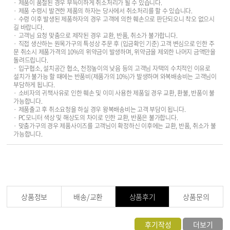
· 제품이 품절된 경우 부득이하게 취소처리가 될 수 있습니다.
· 제품 수령시 발견한 제품의 하자는 당사에서 취소처리를 할 수 있습니다.
· 수령 이후 발생된 제품하자의 경우 고객에 의한 훼손으로 판단되오니 착오 없으시
길 바랍니다.
· 고객님 요청 맞춤으로 제작된 경우 교환, 반품, 취소가 불가합니다.
· 직접 생산하는 원목가구의 특성상 주문 후 (입금확인 기준) 고객 변심으로 인한 주
문 취소시 제품가격의 10%의 위약금이 발생하며, 위약금을 제외한 나머지 금액만을
돌려드립니다.
· 입구협소, 설치공간 협소, 천정높이의 낮음 등의 고객님 자택의 수치적인 이유로
설치가 불가능 할 때에는 반품비(제품가의 10%)가 발생하며 와복배송비는 고객님이
부담하게 됩니다.
· 소비자의 귀책사유로 인한 훼손 및 이미 사용한 제품일 경우 교환, 환불, 반품이 불
가능합니다.
· 제품출고 후 취소요청을 하실 경우 왕복배송비는 고객 부담이 됩니다.
· PC모니터 색상 및 해상도의 차이로 인한 교환, 반품은 불가합니다.
· 맞춤가구의 경우 제품사이즈를 고객님이 확정하신 이후에는 교환, 반품, 취소가 불
가능합니다.
상품정보
배송/교환
상품후기
상품문의
후기작성
더보기