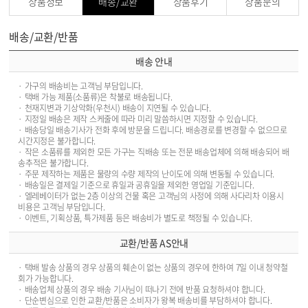
상품정보
배송/교환
상품후기
상품문의
배송/교환/반품
배송 안내
· 가구의 배송비는 고객님 부담입니다.
· 택배 가능 제품(소품류)은 착불로 배송됩니다.
· 천재지변과 기상악화(우천시) 배송이 지연될 수 있습니다.
· 지정일 배송은 제작 스케줄에 따라 미리 말씀하시면 지정할 수 있습니다.
· 배송당일 배송기사가 전화 후에 방문을 드립니다. 배송경로를 변경할 수 없으므로
시간지정은 불가합니다.
· 작은 소품류를 제외한 모든 가구는 직배송 또는 전문 배송업체에 의해 배송되어 배
송추적은 불가합니다.
· 주문 제작하는 제품은 물량의 수량 제작의 난이도에 의해 변동될 수 있습니다.
· 배송일은 결제일 기준으로 휴일과 공휴일을 제외한 영업일 기준입니다.
· 엘레베이터가 없는 2층 이상의 건물 혹은 고객님의 사정에 의해 사다리차 이용시
비용은 고객님 부담입니다.
· 이벤트, 기획상품, 특가제품 등은 배송비가 별도로 책정될 수 있습니다.
교환/반품 AS안내
· 택배 발송 상품의 경우 상품의 훼손이 없는 상품의 경우에 한하여 7일 이내 청약철
회가 가능합니다.
· 배송업체 상품의 경우 배송 기사님이 떠나기 전에 반품 요청하셔야 합니다.
· 단순변심으로 인한 교환/반품은 소비자가 왕복 배송비를 부담하셔야 합니다.