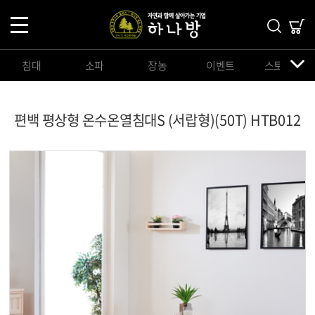
침대
소파
장농
이벤트
스토리지
편백 평상형 온수온열침대S (서랍형)(50T) HTB012