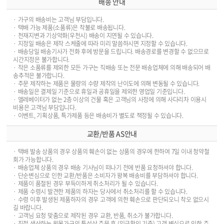
배송 안내
· 가구의 배송비는 고객님 부담입니다.
· 택배 가능 제품(소품류)은 착불로 배송됩니다.
· 천재지변과 기상악화(우천시) 배송이 지연될 수 있습니다.
· 지정일 배송은 제작 스케줄에 따라 미리 말씀하시면 지정할 수 있습니다.
· 배송당일 배송기사가 전화 후에 방문을 드립니다. 배송경로를 변경할 수 없으므로
시간지정은 불가합니다.
· 작은 소품류를 제외한 모든 가구는 직배송 또는 전문 배송업체에 의해 배송되어 배
송추적은 불가합니다.
· 주문 제작하는 제품은 물량의 수량 제작의 난이도에 의해 변동될 수 있습니다.
· 배송일은 결제일 기준으로 휴일과 공휴일을 제외한 영업일 기준입니다.
· 엘레베이터가 없는 2층 이상의 건물 혹은 고객님의 사정에 의해 사다리차 이용시
비용은 고객님 부담입니다.
· 이벤트, 기획상품, 특가제품 등은 배송비가 별도로 책정될 수 있습니다.
교환/반품 AS안내
· 택배 발송 상품의 경우 상품의 훼손이 없는 상품의 경우에 한하여 7일 이내 청약철
회가 가능합니다.
· 배송업체 상품의 경우 배송 기사님이 떠나기 전에 반품 요청하셔야 합니다.
· 단순변심으로 인한 교환/반품은 소비자가 왕복 배송비를 부담하셔야 합니다.
· 제품이 품절된 경우 부득이하게 취소처리가 될 수 있습니다.
· 제품 수령시 발견한 제품의 하자는 당사에서 취소처리를 할 수 있습니다.
· 수령 이후 발생된 제품하자의 경우 고객에 의한 훼손으로 판단되오니 착오 없으시
길 바랍니다.
· 고객님 요청 맞춤으로 제작된 경우 교환, 반품, 취소가 불가합니다.
· 직접 생산하는 원목가구의 특성상 주문 후 (입금확인 기준) 고객 변심으로 인한 주