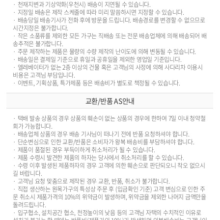
· 천재지변과 기상악화(우천시) 배송이 지연될 수 있습니다.
· 지정일 배송은 제작 스케줄에 따라 미리 말씀하시면 지정할 수 있습니다.
· 배송당일 배송기사가 전화 후에 방문을 드립니다. 배송경로를 변경할 수 없으므로
시간지정은 불가합니다.
· 작은 소품류를 제외한 모든 가구는 직배송 또는 전문 배송업체에 의해 배송되어 배
송추적은 불가합니다.
· 주문 제작하는 제품은 물량의 수량 제작의 난이도에 의해 변동될 수 있습니다.
· 배송일은 결제일 기준으로 휴일과 공휴일을 제외한 영업일 기준입니다.
· 엘레베이터가 없는 2층 이상의 건물 혹은 고객님의 사정에 의해 사다리차 이용시
비용은 고객님 부담입니다.
· 이벤트, 기획상품, 특가제품 등은 배송비가 별도로 책정될 수 있습니다.
교환/반품 AS안내
· 택배 발송 상품의 경우 상품의 훼손이 없는 상품의 경우에 한하여 7일 이내 청약철
회가 가능합니다.
· 배송업체 상품의 경우 배송 기사님이 떠나기 전에 반품 요청하셔야 합니다.
· 단순변심으로 인한 교환/반품은 소비자가 왕복 배송비를 부담하셔야 합니다.
· 제품이 품절된 경우 부득이하게 취소처리가 될 수 있습니다.
· 제품 수령시 발견한 제품의 하자는 당사에서 취소처리를 할 수 있습니다.
· 수령 이후 발생된 제품하자의 경우 고객에 의한 훼손으로 판단되오니 착오 없으시
길 바랍니다.
· 고객님 요청 맞춤으로 제작된 경우 교환, 반품, 취소가 불가합니다.
· 직접 생산하는 원목가구의 특성상 주문 후 (입금확인 기준) 고객 변심으로 인한 주
문 취소시 제품가격의 10%의 위약금이 발생하며, 위약금을 제외한 나머지 금액만을
돌려드립니다.
· 입구협소, 설치공간 협소, 천정높이의 낮음 등의 고객님 자택의 수치적인 이유로