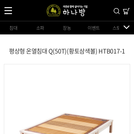
침대
소파
장농
이벤트
스토리지
평상형 온열침대 Q(50T)(황토삼색볼) HTB017-1