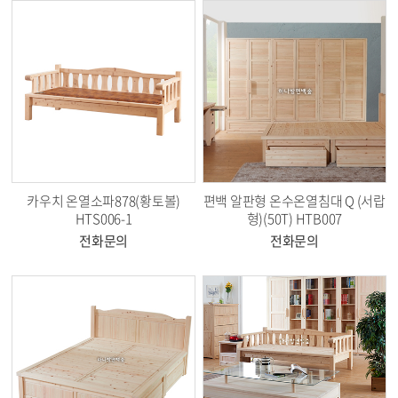
카우치 온열소파878(황토볼)
편백 알판형 온수온열침대 Q (서랍
HTS006-1
형)(50T) HTB007
전화문의
전화문의