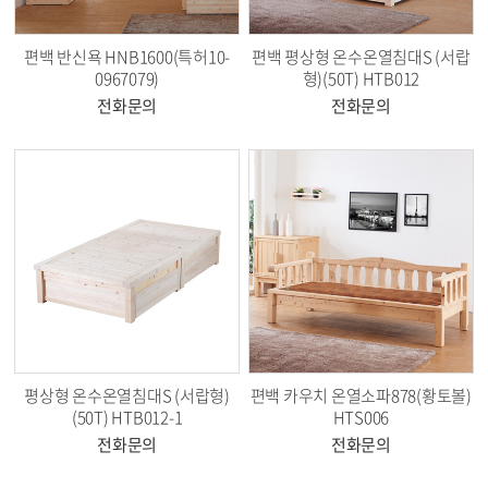
편백 반신욕 HNB1600(특허10-
편백 평상형 온수온열침대S (서랍
0967079)
형)(50T) HTB012
전화문의
전화문의
평상형 온수온열침대S (서랍형)
편백 카우치 온열소파878(황토볼)
(50T) HTB012-1
HTS006
전화문의
전화문의